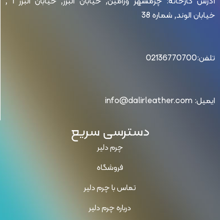
آدرس کارخانه: چرمشهر ورامین, خیابان البرز, خیابان البرز 1 ,
خیابان الوند, شماره 38
تلفن:02136770700
ایمیل: info@dalirleather.com
دسترسی سریع
چرم دلیر
فروشگاه
تماس با چرم دلیر
درباره چرم دلیر