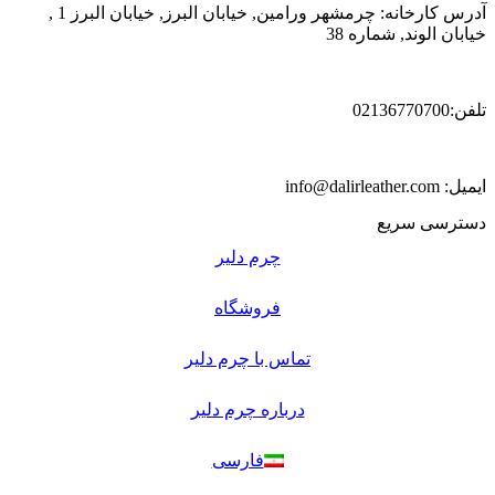
آدرس کارخانه: چرمشهر ورامین, خیابان البرز, خیابان البرز 1 ,
خیابان الوند, شماره 38
تلفن:02136770700
ایمیل: info@dalirleather.com
دسترسی سریع
چرم دلیر
فروشگاه
تماس با چرم دلیر
درباره چرم دلیر
فارسی