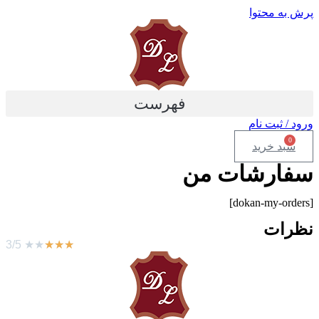
پرش به محتوا
فهرست
ورود / ثبت نام
0
سبد خرید
سفارشات من
[dokan-my-orders]
نظرات
3/5
★
★
★
★
★