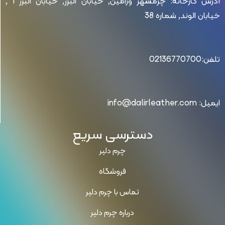
آدرس کارخانه: چرمشهر ورامین, خیابان البرز, خیابان البرز 1 ,
خیابان الوند, شماره 38
تلفن:02136770700
ایمیل: info@dalirleather.com
دسترسی سریع
چرم دلیر
فروشگاه
تماس با چرم دلیر
درباره چرم دلیر